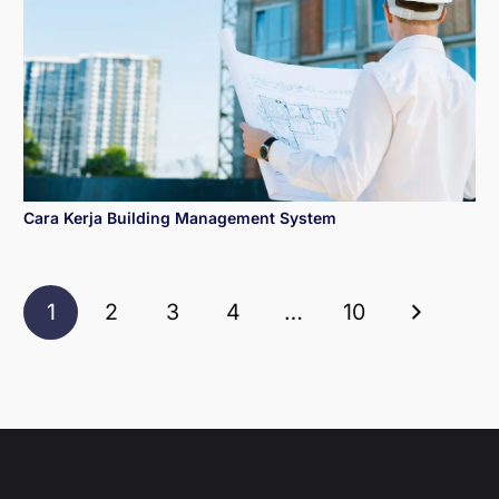
Cara Kerja Building Management System
1
2
3
4
…
10