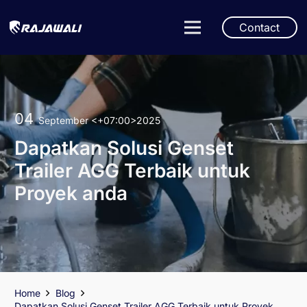
Contact
04
September
<+07:00>2025
Dapatkan Solusi Genset
Trailer AGG Terbaik untuk
Proyek anda
Home
Blog
Dapatkan Solusi Genset Trailer AGG Terbaik untuk Proyek