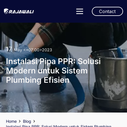
Contact
17
May
<+07:00>2023
Instalasi Pipa PPR: Solusi
Modern untuk Sistem
Plumbing Efisien
Home
Blog
Instalasi Pipa PPR: Solusi Modern untuk Sistem Plumbing