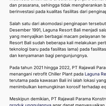
dan prasarana, sehingga tidak mengherankan 
berinvestasi pada kualitas fasilitas dari pengin
Salah satu dari akomodasi penginapan tersebut 
Desember 1991, Laguna Resort Bali menjadi sa
yang menyajikan berbagai macam pelayanan terb
Resort Bali sudah beberapa kali melakukan perb
teknologi baru pada fasilitas lama) pada fasil
dan kenyamanan bagi pengunjungnya.
Pada tahun 2021 hingga 2022, PT Rajawali Par
menangani retrofit Chiller Plant pada
Laguna Res
terutama pada kawasan Bali ini ialah lokasi ya
menimbulkan kemungkinan korosif terhadap equ
Meskipun demikian, PT Rajawali Parama Konst
produk unggulannya
agar dapat menyesuaikan 