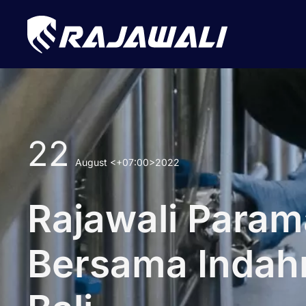
22
August
<+07:00>2022
Rajawali Param
Bersama Indah