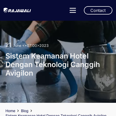
Contact
21
June
<+07:00>2023
Sistem Keamanan Hotel
Dengan Teknologi Canggih
Avigilon
Home
Blog
Sistem Keamanan Hotel Dengan Teknologi Canggih Avigilon