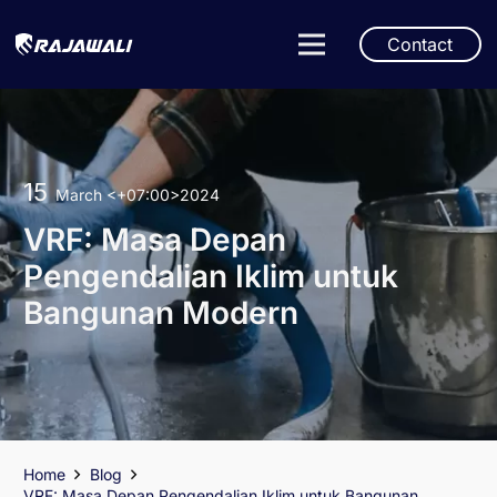
Contact
15
March
<+07:00>2024
VRF: Masa Depan
Pengendalian Iklim untuk
Bangunan Modern
Home
Blog
VRF: Masa Depan Pengendalian Iklim untuk Bangunan